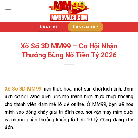
Skip
to
content
ĐĂNG KÝ
ĐĂNG NHẬP
Xổ Số 3D MM99 – Cơ Hội Nhận
Thưởng Bùng Nổ Tiền Tỷ 2026
Xổ Số 3D MM99
hiện thực hóa, một sân chơi kịch tính, đem
đến cơ hội vàng biến ước mơ thành hiện thực chớp nhoáng
cho thành viên đam mê lô đề online. Ở MM99, bạn sẽ hòa
mình vào dòng chảy giải trí đỉnh cao, nơi vận may mỉm cười
và những phần thưởng khổng lồ hơn 10 tỷ đồng đang chờ
đón.