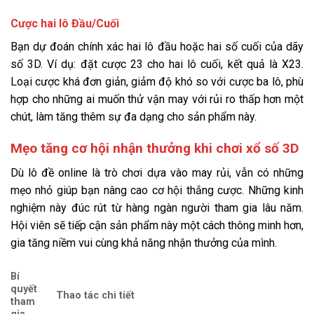
Cược hai lô Đầu/Cuối
Bạn dự đoán chính xác hai lô đầu hoặc hai số cuối của dãy
số 3D. Ví dụ: đặt cược 23 cho hai lô cuối, kết quả là X23.
Loại cược khá đơn giản, giảm độ khó so với cược ba lô, phù
hợp cho những ai muốn thử vận may với rủi ro thấp hơn một
chút, làm tăng thêm sự đa dạng cho sản phẩm này.
Mẹo tăng cơ hội nhận thưởng khi chơi xổ số 3D
Dù lô đề online là trò chơi dựa vào may rủi, vẫn có những
mẹo nhỏ giúp bạn nâng cao cơ hội thắng cược. Những kinh
nghiệm này đúc rút từ hàng ngàn người tham gia lâu năm.
Hội viên sẽ tiếp cận sản phẩm này một cách thông minh hơn,
gia tăng niềm vui cùng khả năng nhận thưởng của mình.
Bí
quyết
Thao tác chi tiết
tham