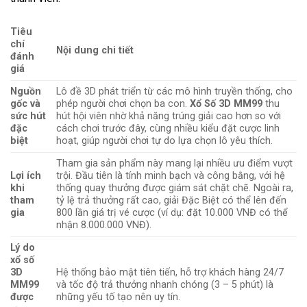
Tiêu
chí
Nội dung chi tiết
đánh
giá
Nguồn
Lô đề 3D phát triển từ các mô hình truyền thống, cho
gốc và
phép người chơi chọn ba con.
Xổ Số 3D MM99
thu
sức hút
hút hội viên nhờ khả năng trúng giải cao hơn so với
đặc
cách chơi trước đây, cùng nhiều kiểu đặt cược linh
biệt
hoạt, giúp người chơi tự do lựa chọn lô yêu thích.
Tham gia sản phẩm này mang lại nhiều ưu điểm vượt
Lợi ích
trội. Đầu tiên là tính minh bạch và công bằng, với hệ
khi
thống quay thưởng được giám sát chặt chẽ. Ngoài ra,
tham
tỷ lệ trả thưởng rất cao, giải Đặc Biệt có thể lên đến
gia
800 lần giá trị vé cược (ví dụ: đặt 10.000 VNĐ có thể
nhận 8.000.000 VNĐ).
Lý do
xổ số
3D
Hệ thống bảo mật tiên tiến, hỗ trợ khách hàng 24/7
MM99
và tốc độ trả thưởng nhanh chóng (3 – 5 phút) là
được
những yếu tố tạo nên uy tín.