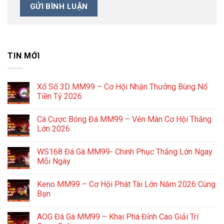
TIN MỚI
Xổ Số 3D MM99 – Cơ Hội Nhận Thưởng Bùng Nổ
Tiền Tỷ 2026
Cá Cược Bóng Đá MM99 – Vén Màn Cơ Hội Thắng
Lớn 2026
WS168 Đá Gà MM99- Chinh Phục Thắng Lớn Ngay
Mỗi Ngày
Keno MM99 – Cơ Hội Phát Tài Lớn Năm 2026 Cùng
Bạn
AOG Đá Gà MM99 – Khai Phá Đỉnh Cao Giải Trí