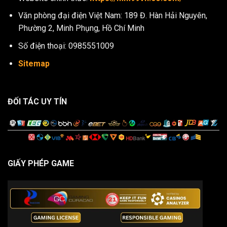
Văn phòng đại điện Việt Nam: 189 Đ. Hàn Hải Nguyên,
Phường 2, Minh Phụng, Hồ Chí Minh
Số điện thoại: 0985551009
Sitemap
ĐỐI TÁC UY TÍN
GIẤY PHÉP GAME