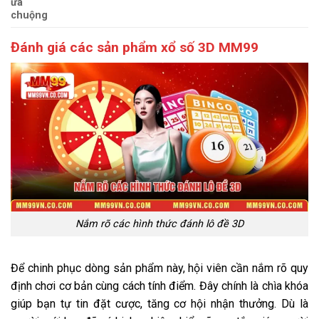
ưa
chuộng
Đánh giá các sản phẩm xổ số 3D MM99
Nắm rõ các hình thức đánh lô đề 3D
Để chinh phục dòng sản phẩm này, hội viên cần nắm rõ quy
định chơi cơ bản cùng cách tính điểm. Đây chính là chìa khóa
giúp bạn tự tin đặt cược, tăng cơ hội nhận thưởng. Dù là