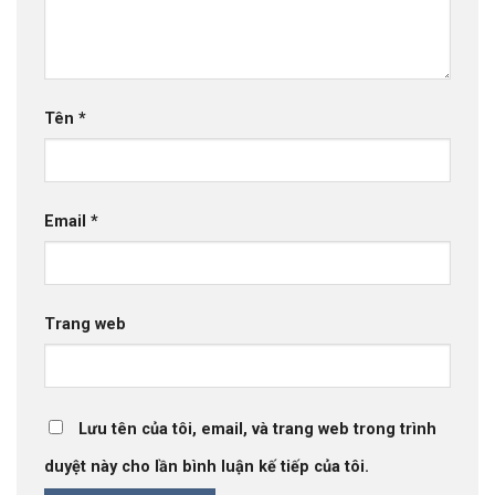
Tên
*
Email
*
Trang web
Lưu tên của tôi, email, và trang web trong trình
duyệt này cho lần bình luận kế tiếp của tôi.