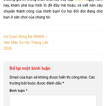
nay, khám phá loại hình lô đề đầy mê hoặc, và viết nên câu
chuyện thành công của chính bạn! Cơ hội đổi đời đang chờ
bạn ở sân chơi của chúng tôi.
Cá Cược Bóng Đá MM99 –
Vén Màn Cơ Hội Thắng Lớn
2026
Để lại một bình luận
Email của bạn sẽ không được hiển thị công khai.
Các
trường bắt buộc được đánh dấu
*
Bình luận
*